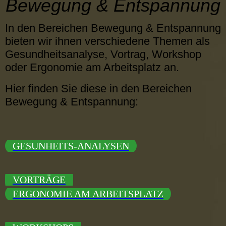
Bewegung & Entspannung
In den Bereichen Bewegung & Entspannung
bieten wir ihnen verschiedene Themen als
Gesundheitsanalyse, Vortrag, Workshop
oder Ergonomie am Arbeitsplatz an.
Hier finden Sie diese in den Bereichen
Bewegung & Entspannung:
GESUNHEITS-ANALYSEN
VORTRÄGE
ERGONOMIE AM ARBEITSPLATZ