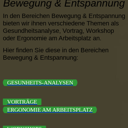
Bewegung & Entspannung
In den Bereichen Bewegung & Entspannung
bieten wir ihnen verschiedene Themen als
Gesundheitsanalyse, Vortrag, Workshop
oder Ergonomie am Arbeitsplatz an.
Hier finden Sie diese in den Bereichen
Bewegung & Entspannung:
GESUNHEITS-ANALYSEN
VORTRÄGE
ERGONOMIE AM ARBEITSPLATZ