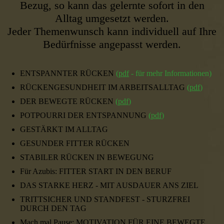
Bezug, so kann das gelernte sofort in den
Alltag umgesetzt werden.
Jeder Themenwunsch kann individuell auf Ihre
Bedürfnisse angepasst werden.
ENTSPANNTER RÜCKEN
(
pdf
- für mehr Informationen)
RÜCKENGESUNDHEIT IM ARBEITSALLTAG
(
pdf
)
DER BEWEGTE RÜCKEN
(
pdf
)
POTPOURRI DER ENTSPANNUNG
(
pdf
)
GESTÄRKT IM ALLTAG
GESUNDER FITTER RÜCKEN
STABILER RÜCKEN IN BEWEGUNG
Für Azubis: FITTER START IN DEN BERUF
DAS STARKE HERZ - MIT AUSDAUER ANS ZIEL
TRITTSICHER UND STANDFEST - STURZFREI
DURCH DEN TAG
Mach mal Pause: MOTIVATION FÜR EINE BEWEGTE