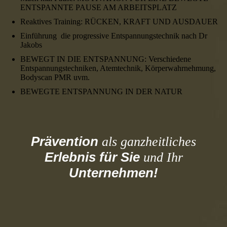
ENTSPANNTE PAUSE AM ARBEITSPLATZ
Reaktives Training: RÜCKEN, KRAFT UND AUSDAUER
Einführung die progressive Entspannungstechnik nach Dr
Jakobs
BEWEGT IN DIE ENTSPANNUNG: Verschiedene
Entspannungstechniken, Atemtechnik, Körperwahrnehmung,
Bodyscan PMR uvm.
BEWEGTE ENTSPANNUNG IN DER NATUR
Prävention
als ganzheitliches
Erlebnis
für Sie
und Ihr
Unternehmen!