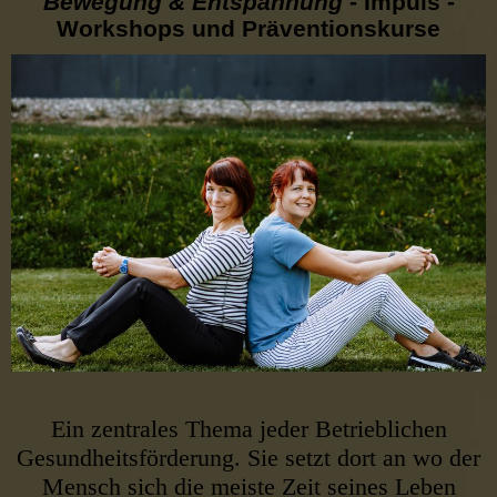
Bewegung & Entspannung
- Impuls -
Workshops und Präventionskurse
Ein zentrales Thema jeder Betrieblichen
Gesundheitsförderung. Sie setzt dort an wo der
Mensch sich die meiste Zeit seines Leben